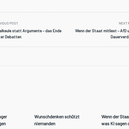
VIOUS POST
NEXT 
alkeule statt Argumente – das Ende
Wenn der Staat mitliest – AfD 
ter Debatten
Dauerverd
n>
nger
Wunschdenken schützt
Wenn der Staa
gen
niemanden
was KI sagen 