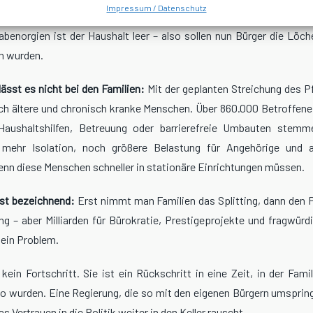
Impressum / Datenschutz
für diese Initiative ist kein Geheimnis:
Die Koalition braucht fr
benorgien ist der Haushalt leer – also sollen nun Bürger die Löche
en wurden.
ässt es nicht bei den Familien:
Mit der geplanten Streichung des Pfl
ch ältere und chronisch kranke Menschen. Über 860.000 Betroffen
Haushaltshilfen, Betreuung oder barrierefreie Umbauten ste
ehr Isolation, noch größere Belastung für Angehörige und
nn diese Menschen schneller in stationäre Einrichtungen müssen.
ist bezeichnend:
Erst nimmt man Familien das Splitting, dann den 
ng – aber Milliarden für Bürokratie, Prestigeprojekte und fragwür
 ein Problem.
 kein Fortschritt. Sie ist ein Rückschritt in eine Zeit, in der Fam
iko wurden. Eine Regierung, die so mit den eigenen Bürgern umspringt
 Vertrauen in die Politik weiter in den Keller rauscht.