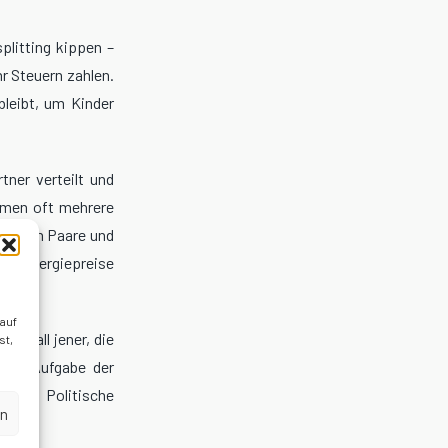
plitting kippen –
hr Steuern zahlen.
leibt, um Kinder
ner verteilt und
ommen oft mehrere
illionen Paare und
 und Energiepreise
 auf
sicht all jener, die
st,
nicht Aufgabe der
aben. Politische
en