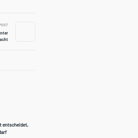
POST
unter
acht
t entscheidet,
darf