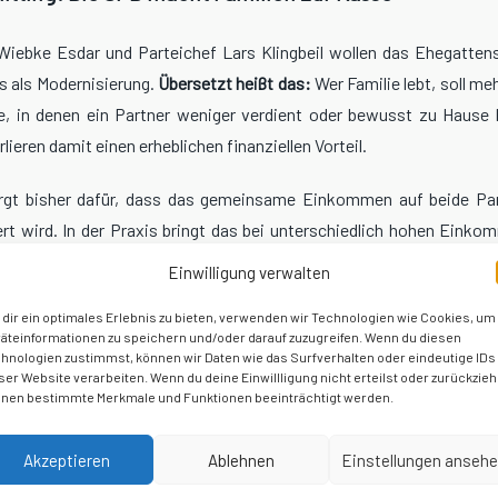
Wiebke Esdar und Parteichef Lars Klingbeil wollen das Ehegattens
s als Modernisierung.
Übersetzt heißt das:
Wer Familie lebt, soll me
e, in denen ein Partner weniger verdient oder bewusst zu Hause b
lieren damit einen erheblichen finanziellen Vorteil.
orgt bisher dafür, dass das gemeinsame Einkommen auf beide Part
ert wird. In der Praxis bringt das bei unterschiedlich hohen Eink
erersparnis pro Jahr. Mit der Streichung steigt die Steuerlast für M
Einwilligung verwalten
amilien – mitten in einer Zeit, in der Lebenshaltungskosten, Mieten
dir ein optimales Erlebnis zu bieten, verwenden wir Technologien wie Cookies, um
ren.
äteinformationen zu speichern und/oder darauf zuzugreifen. Wenn du diesen
hnologien zustimmst, können wir Daten wie das Surfverhalten oder eindeutige IDs
er SPD, das Modell sei
„nicht mehr zeitgemäß“
, ist ein Schlag ins Ge
ser Website verarbeiten. Wenn du deine Einwillligung nicht erteilst oder zurückzieh
nen bestimmte Merkmale und Funktionen beeinträchtigt werden.
 Familie und klassische Rollenaufteilungen entscheiden. Es ist 
Menschen vorzuschreiben, wie sie ihr Privatleben zu gestalten h
Akzeptieren
Ablehnen
Einstellungen anseh
cht besser, nur weil man sie mit
„Modernisierung“
etikettiert.