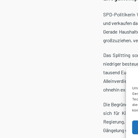
SPD-Politikerin 
und verkaufen da
Gerade Haushalt
großzuziehen, ver
Das Splitting s
niedriger besteu
tausend Euro Steu
Alleinverdiener-F
Um 
ohnehin explodie
Ger
Tec
Die Begründung d
die
kön
sich für Kinder,
Regierung, den 
Gängelung wird ni