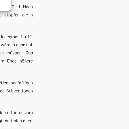
isches Geld. Nach
r stopfen, die in
egegrads 1 trifft
e würden dann auf
mmen müssen.
Das
 am Ende höhere
Pflegebedürftigen
dige Subventionen
ilie und Alter zum
, darf sich nicht