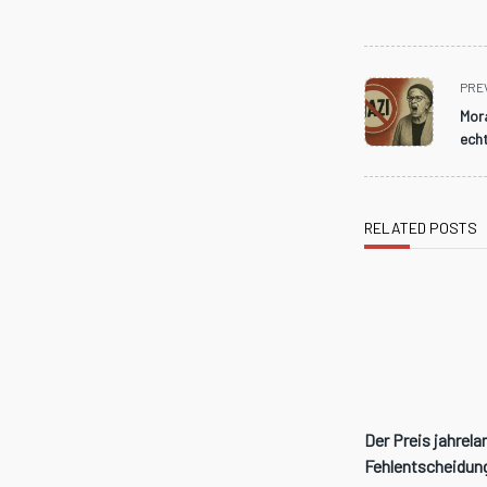
<span
PRE
class="nav-
Mor
subtitle
ech
screen-
reader-
text">Page</spa
RELATED POSTS
Der Preis jahrela
Fehlentscheidun