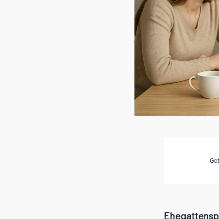
Get
Ehegattenspl