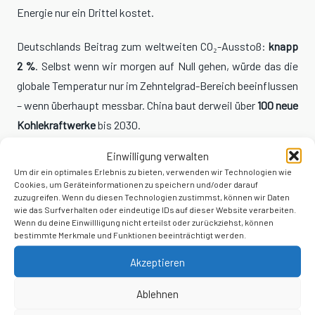
Energie nur ein Drittel kostet.
Deutschlands Beitrag zum weltweiten CO₂-Ausstoß:
knapp
2 %
. Selbst wenn wir morgen auf Null gehen, würde das die
globale Temperatur nur im Zehntelgrad-Bereich beeinflussen
– wenn überhaupt messbar. China baut derweil über
100 neue
Kohlekraftwerke
bis 2030.
Einwilligung verwalten
Modelle wie das berüchtigte „RCP 8.5“-Szenario, auf dem die
Um dir ein optimales Erlebnis zu bieten, verwenden wir Technologien wie
dramatischsten Katastrophenmeldungen basieren, nehmen
Cookies, um Geräteinformationen zu speichern und/oder darauf
völlig unrealistische CO₂-Emissionen an. Trotzdem sind sie
zuzugreifen. Wenn du diesen Technologien zustimmst, können wir Daten
wie das Surfverhalten oder eindeutige IDs auf dieser Website verarbeiten.
Grundlage für Schlagzeilen wie
„Meterhoher
Wenn du deine Einwillligung nicht erteilst oder zurückziehst, können
bestimmte Merkmale und Funktionen beeinträchtigt werden.
Meeresspiegelanstieg“
. Jede Wetterlage – Hitzewelle,
Starkregen, Schneesturm – wird inzwischen zum Beweis für
Akzeptieren
die Katastrophe erklärt.
Ablehnen
Einkommensschwache Haushalte geben inzwischen
über 10