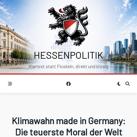
Skip
to
content
HESSENPOLITIK
Klartext statt Floskeln, direkt und bissig
Klimawahn made in Germany:
Die teuerste Moral der Welt