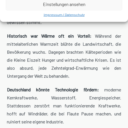
Einstellungen ansehen
% ihres Einkommens
allein für Energie aus. Das nennt man
dann
„Klimagerechtigkeit“
. Aber hey, Hauptsache das gute
Impressum / Datenschutz
Gewissen stimmt.
Historisch war Wärme oft ein Vorteil:
Während der
mittelalterlichen Warmzeit blühte die Landwirtschaft, die
Bevölkerung wuchs. Dagegen brachten Kälteperioden wie
die Kleine Eiszeit Hunger und wirtschaftliche Krisen. Es ist
also absurd, jede Zehntelgrad-Erwärmung wie den
Untergang der Welt zu behandeln.
Deutschland könnte Technologie fördern:
moderne
Kernkraftwerke, Wasserstoff, Energiespeicher.
Stattdessen zerstört man funktionierende Kraftwerke,
hofft auf Windräder, die bei Flaute Pause machen, und
ruiniert seine eigene Industrie.