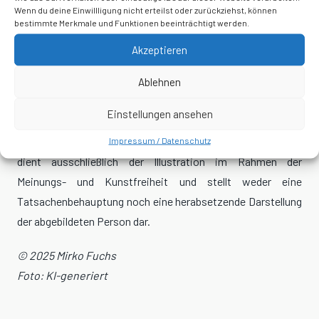
Wenn du deine Einwillligung nicht erteilst oder zurückziehst, können
Disclaimer:
Dieser Artikel gibt meine persönliche Meinung
bestimmte Merkmale und Funktionen beeinträchtigt werden.
wieder. Er dient der politischen Meinungsäußerung im Sinne
Akzeptieren
von Art. 5 GG. Er erhebt keinen Anspruch auf Neutralität
oder Vollständigkeit und stellt keine
Ablehnen
Tatsachenbehauptungen über einzelne Personen dar,
Einstellungen ansehen
sondern bewertet öffentlich zugängliche politische
Aussagen und Entwicklungen. Das beigefügte Bildmaterial
Impressum / Datenschutz
dient ausschließlich der Illustration im Rahmen der
Meinungs- und Kunstfreiheit und stellt weder eine
Tatsachenbehauptung noch eine herabsetzende Darstellung
der abgebildeten Person dar.
© 2025 Mirko Fuchs
Foto: KI-generiert