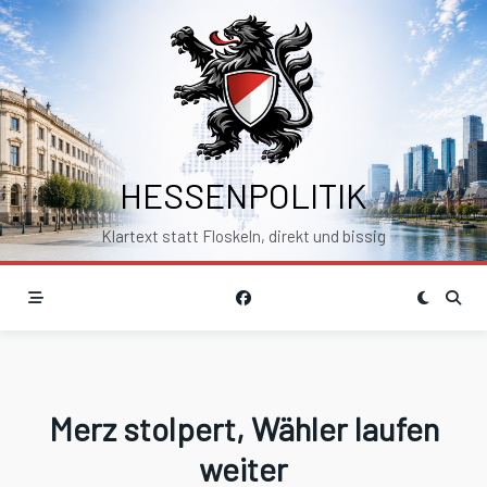
Skip
to
content
HESSENPOLITIK
Klartext statt Floskeln, direkt und bissig
Merz stolpert, Wähler laufen
weiter