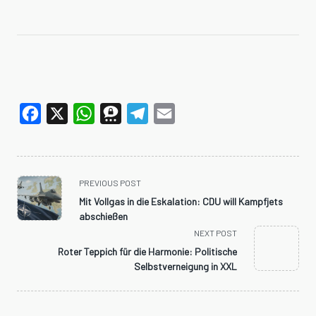
Facebook
X
WhatsApp
Threema
Telegram
Email
<span
PREVIOUS POST
class="nav-
Mit Vollgas in die Eskalation: CDU will Kampfjets
subtitle
abschießen
screen-
NEXT POST
reader-
Roter Teppich für die Harmonie: Politische
text">Page</span>
Selbstverneigung in XXL