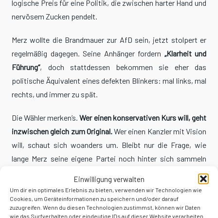
logische Preis für eine Politik, die zwischen harter Hand und
nervösem Zucken pendelt.
Merz wollte die Brandmauer zur AfD sein, jetzt stolpert er
regelmäßig dagegen. Seine Anhänger fordern
„Klarheit und
Führung“
, doch stattdessen bekommen sie eher das
politische Äquivalent eines defekten Blinkers: mal links, mal
rechts, und immer zu spät.
Die Wähler merken’s.
Wer einen konservativen Kurs will, geht
inzwischen gleich zum Original.
Wer einen Kanzler mit Vision
will, schaut sich woanders um. Bleibt nur die Frage, wie
lange Merz seine eigene Partei noch hinter sich sammeln
kann, bevor auch dort die Nerven blank liegen.
Einwilligung verwalten
Um dir ein optimales Erlebnis zu bieten, verwenden wir Technologien wie
Cookies, um Geräteinformationen zu speichern und/oder darauf
zuzugreifen. Wenn du diesen Technologien zustimmst, können wir Daten
wie das Surfverhalten oder eindeutige IDs auf dieser Website verarbeiten.