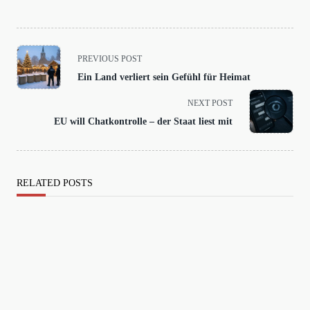
<span
PREVIOUS POST
class="nav-
Ein Land verliert sein Gefühl für Heimat
subtitle
screen-
NEXT POST
reader-
EU will Chatkontrolle – der Staat liest mit
text">Page</span>
RELATED POSTS