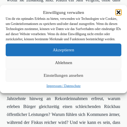
irgendwo ein Milliardenloch auftaucht und niemand weiß
Einwilligung verwalten
genau, wie es entstanden ist.
Um dir ein optimales Erlebnis zu bieten, verwenden wir Technologien wie Cookies,
um Geräteinformationen zu speichern und/oder darauf zuzugreifen. Wenn du diesen
Technologien zustimmst, können wir Daten wie das Surfverhalten oder eindeutige IDs
Hinzu kommt:
Jede Krise, ob Pandemie, Energie oder Klima,
auf dieser Website verarbeiten. Wenn du deine Einwillligung nicht erteilst oder
dient inzwischen als Begründung für neue Schulden,
zurückziehst, können bestimmte Merkmale und Funktionen beeinträchtigt werden.
Sondervermögen und Hilfspakete. Doch wer fragt nach, wohin
Akzeptieren
all diese Mittel tatsächlich fließen? Wie viele Euro landen
wirklich bei denen, die Unterstützung brauchen und wie viel
Ablehnen
bleibt unterwegs hängen in einem Netz aus Ministerien,
Einstellungen ansehen
Ausschüssen, Beraterfirmen und Zwischenstellen?
Impressum / Datenschutz
Die große Frage lautet:
Wenn der Staat sich über zwei
Jahrzehnte hinweg an Rekordeinnahmen erfreut, warum
erleben Bürger gleichzeitig einen schleichenden Rückbau
öffentlicher Leistungen? Warum fühlen sich Kommunen ärmer,
während der Fiskus reicher wird? Und wie kann es sein, dass