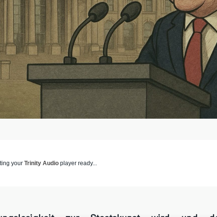
ting your
Trinity Audio
player ready...