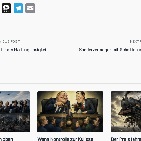
WhatsApp
Threema
Telegram
Email
VIOUS POST
NEXT 
ter der Haltungslosigkeit
Sondervermögen mit Schattense
n>
h oben
Wenn Kontrolle zur Kulisse
Der Preis jahr