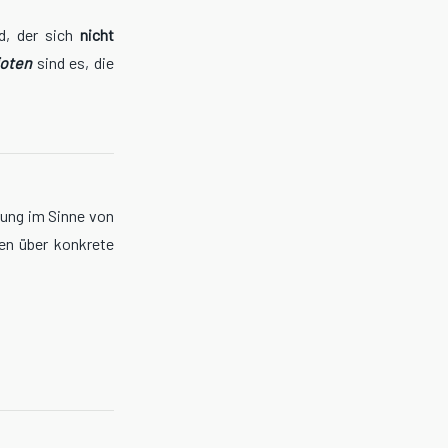
d, der sich
nicht
ioten
sind es, die
rung im Sinne von
en über konkrete