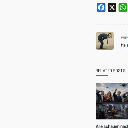
Facebook
X
<span
PRE
class="nav-
Meis
subtitle
screen-
reader-
text">Page</spa
RELATED POSTS
Alle schauen nac