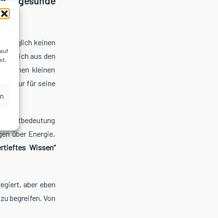
er gesunde
sprünglich keinen
 auf
 der sich aus den
st,
 eigenen kleinen
dern nur für seine
en
ie Wortbedeutung
en über Energie,
ertieftes Wissen“
egiert, aber eben
 zu begreifen. Von