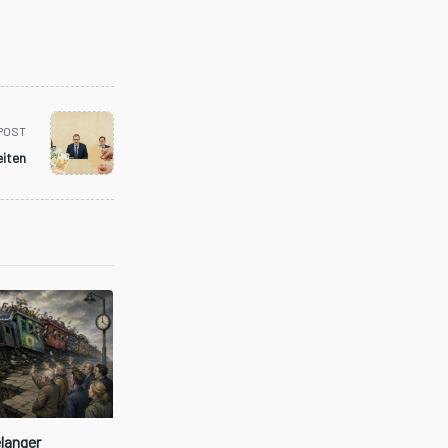
POST
iten
elanger