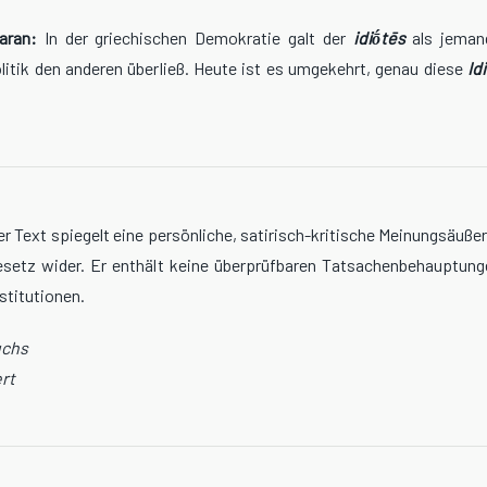
aran:
In der griechischen Demokratie galt der
idiṓtēs
als jeman
Politik den anderen überließ. Heute ist es umgekehrt, genau diese
Id
r Text spiegelt eine persönliche, satirisch-kritische Meinungsäuße
gesetz wider. Er enthält keine überprüfbaren Tatsachenbehauptung
stitutionen.
uchs
rt