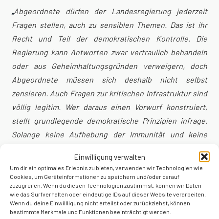
„
Abgeordnete dürfen der Landesregierung jederzeit
Fragen stellen, auch zu sensiblen Themen. Das ist ihr
Recht und Teil der demokratischen Kontrolle. Die
Regierung kann Antworten zwar vertraulich behandeln
oder aus Geheimhaltungsgründen verweigern, doch
Abgeordnete müssen sich deshalb nicht selbst
zensieren. Auch Fragen zur kritischen Infrastruktur sind
völlig legitim. Wer daraus einen Vorwurf konstruiert,
stellt grundlegende demokratische Prinzipien infrage.
Solange keine Aufhebung der Immunität und keine
rechtskräftige Verurteilung vorliegt, gilt die
Einwilligung verwalten
Unschuldsvermutung. Das sollte gerade ein
Um dir ein optimales Erlebnis zu bieten, verwenden wir Technologien wie
Innenminister respektieren.“
Cookies, um Geräteinformationen zu speichern und/oder darauf
zuzugreifen. Wenn du diesen Technologien zustimmst, können wir Daten
wie das Surfverhalten oder eindeutige IDs auf dieser Website verarbeiten.
Die eigentliche Gefahr liegt woanders:
Wenn politische
Wenn du deine Einwillligung nicht erteilst oder zurückziehst, können
Kritik reflexhaft kriminalisiert wird, verliert der
bestimmte Merkmale und Funktionen beeinträchtigt werden.