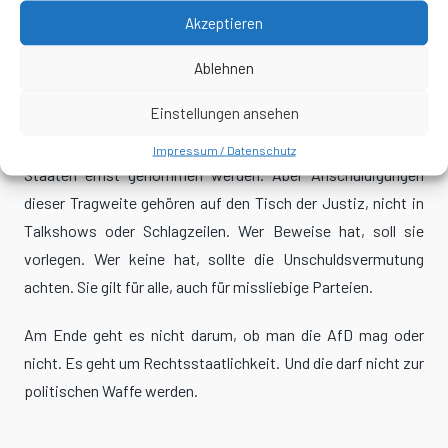
demokratische Diskurs seine Grundlage. Wer unbequeme
Akzeptieren
Fragen stellt, riskiert plötzlich, als
„Feind des Staates“
zu
Ablehnen
gelten. Das ist ein alarmierender Trend in einem Land, das
Meinungsfreiheit und Opposition eigentlich schützen sollte.
Einstellungen ansehen
Natürlich müssen mögliche Einflussversuche fremder
Impressum / Datenschutz
Staaten ernst genommen werden. Aber Anschuldigungen
dieser Tragweite gehören auf den Tisch der Justiz, nicht in
Talkshows oder Schlagzeilen. Wer Beweise hat, soll sie
vorlegen. Wer keine hat, sollte die Unschuldsvermutung
achten. Sie gilt für alle, auch für missliebige Parteien.
Am Ende geht es nicht darum, ob man die AfD mag oder
nicht. Es geht um Rechtsstaatlichkeit. Und die darf nicht zur
politischen Waffe werden.