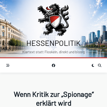
Skip
to
content
HESSENPOLITIK
Klartext statt Floskeln, direkt und bissig
Wenn Kritik zur „Spionage“
erklärt wird