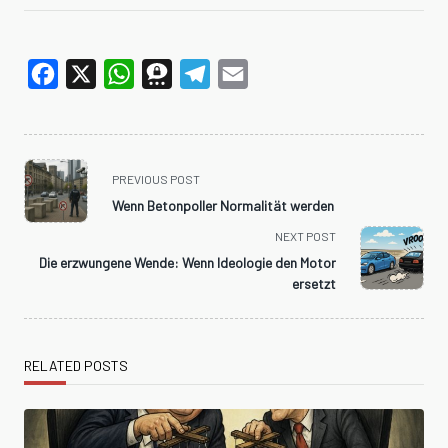
Facebook
X
WhatsApp
Threema
Telegram
Email
<span
PREVIOUS POST
class="nav-
Wenn Betonpoller Normalität werden
subtitle
NEXT POST
screen-
Die erzwungene Wende: Wenn Ideologie den Motor
reader-
ersetzt
text">Page</span>
RELATED POSTS