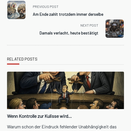
<span
PREVIOUS POST
class="nav-
Am Ende zahlt trotzdem immer derselbe
subtitle
screen-
NEXT POST
reader-
Damals verlacht, heute bestätigt
text">Page</span>
RELATED POSTS
Wenn Kontrolle zur Kulisse wird…
Warum schon der Eindruck fehlender Unabhängigkeit das