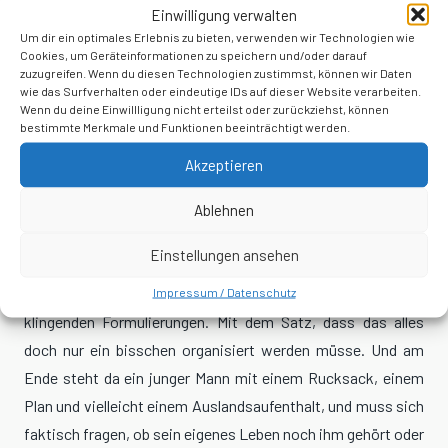
Einwilligung verwalten
behandeln, dann ist die Grenze längst verschoben worden.
Um dir ein optimales Erlebnis zu bieten, verwenden wir Technologien wie
Nicht mehr die Behörde muss im Ausnahmefall besonders
Cookies, um Geräteinformationen zu speichern und/oder darauf
zuzugreifen. Wenn du diesen Technologien zustimmst, können wir Daten
begründen, warum sie eingreifen will. Plötzlich muss der
wie das Surfverhalten oder eindeutige IDs auf dieser Website verarbeiten.
Bürger begründen, warum er einfach sein Leben leben
Wenn du deine Einwillligung nicht erteilst oder zurückziehst, können
bestimmte Merkmale und Funktionen beeinträchtigt werden.
möchte. Und genau das ist ein zivilisatorischer Rückschritt,
kein Fortschritt.
Akzeptieren
Wer das für überzogen hält, verkennt das Muster.
Ablehnen
Freiheitsverluste beginnen fast nie mit einem großen
Einstellungen ansehen
Paukenschlag. Sie beginnen mit kleinen Verschiebungen. Mit
Impressum / Datenschutz
verwaltungstechnischen Nebensätzen. Mit freundlich
klingenden Formulierungen. Mit dem Satz, dass das alles
doch nur ein bisschen organisiert werden müsse. Und am
Ende steht da ein junger Mann mit einem Rucksack, einem
Plan und vielleicht einem Auslandsaufenthalt, und muss sich
faktisch fragen, ob sein eigenes Leben noch ihm gehört oder