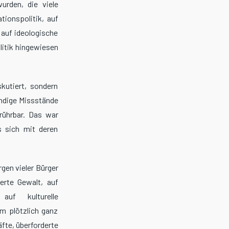
urden, die viele
tionspolitik, auf
 auf ideologische
litik hingewiesen
kutiert, sondern
undige Missstände
erührbar. Das war
s sich mit deren
rgen vieler Bürger
ierte Gewalt, auf
auf kulturelle
em plötzlich ganz
äfte, überforderte