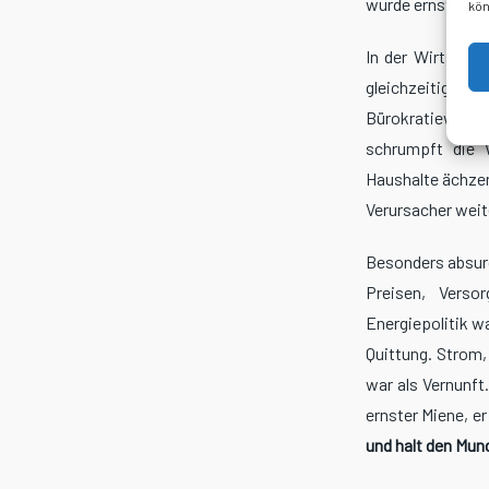
wurde ernst geno
kön
In der Wirtschaf
gleichzeitig M
Bürokratiewahnsi
schrumpft die 
Haushalte ächzen
Verursacher weite
Besonders absurd
Preisen, Verso
Energiepolitik w
Quittung. Strom, 
war als Vernunft
ernster Miene, e
und halt den Mun