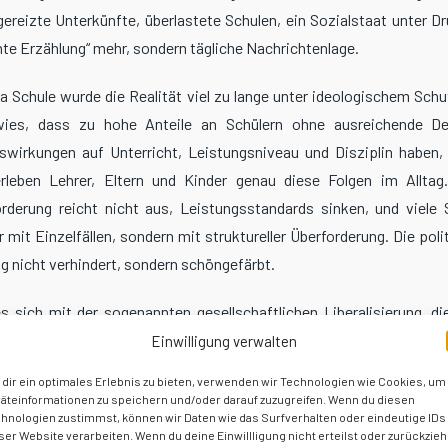
eizte Unterkünfte, überlastete Schulen, ein Sozialstaat unter Dru
hte Erzählung“ mehr, sondern tägliche Nachrichtenlage.
Schule wurde die Realität viel zu lange unter ideologischem Schu
wies, dass zu hohe Anteile an Schülern ohne ausreichende De
swirkungen auf Unterricht, Leistungsniveau und Disziplin haben,
erleben Lehrer, Eltern und Kinder genau diese Folgen im Alltag.
rderung reicht nicht aus, Leistungsstandards sinken, und viele
 mit Einzelfällen, sondern mit struktureller Überforderung. Die pol
g nicht verhindert, sondern schöngefärbt.
es sich mit der sogenannten gesellschaftlichen Liberalisierung, di
st als staatlich gestützte Grenzverschiebung. Eltern, die keine S
Einwilligung verwalten
ischen oder vorschulischen Umfeld wollen, wurden als rückständi
dir ein optimales Erlebnis zu bieten, verwenden wir Technologien wie Cookies, um
r forderte, dass Kinder geschützt und nicht zum Experimentierfe
äteinformationen zu speichern und/oder darauf zuzugreifen. Wenn du diesen
hnologien zustimmst, können wir Daten wie das Surfverhalten oder eindeutige IDs
werden dürfen, wurde diskreditiert. Auch hier zeigt sich ein Muster:
ser Website verarbeiten. Wenn du deine Einwillligung nicht erteilst oder zurückzieh