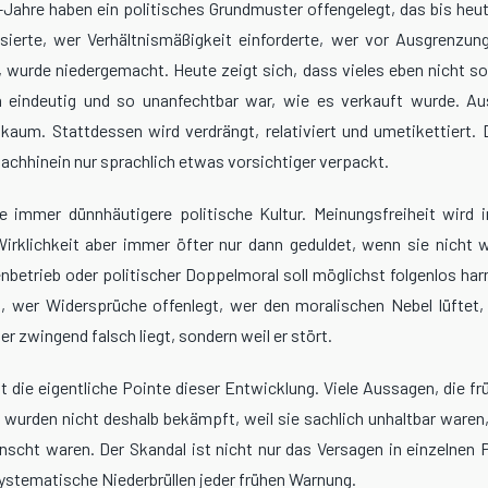
Jahre haben ein politisches Grundmuster offengelegt, das bis heu
sierte, wer Verhältnismäßigkeit einforderte, wer vor Ausgrenzung
 wurde niedergemacht. Heute zeigt sich, dass vieles eben nicht so 
h eindeutig und so unanfechtbar war, wie es verkauft wurde. Aus
 kaum. Stattdessen wird verdrängt, relativiert und umetikettiert.
achhinein nur sprachlich etwas vorsichtiger verpackt.
 immer dünnhäutigere politische Kultur. Meinungsfreiheit wird 
 Wirklichkeit aber immer öfter nur dann geduldet, wenn sie nicht w
nbetrieb oder politischer Doppelmoral soll möglichst folgenlos har
t, wer Widersprüche offenlegt, wer den moralischen Nebel lüftet, 
 er zwingend falsch liegt, sondern weil er stört.
t die eigentliche Pointe dieser Entwicklung. Viele Aussagen, die frü
, wurden nicht deshalb bekämpft, weil sie sachlich unhaltbar waren,
nscht waren. Der Skandal ist nicht nur das Versagen in einzelnen Po
systematische Niederbrüllen jeder frühen Warnung.