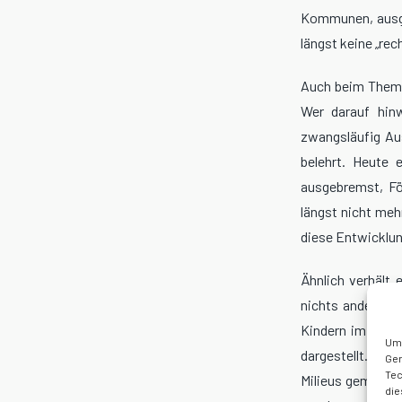
Kommunen, ausger
längst keine „rec
Auch beim Thema 
Wer darauf hin
zwangsläufig Au
belehrt. Heute 
ausgebremst, Fö
längst nicht mehr
diese Entwicklun
Ähnlich verhält 
nichts anderes i
Kindern im schul
Um 
dargestellt. We
Ger
Tec
Milieus gemacht 
die