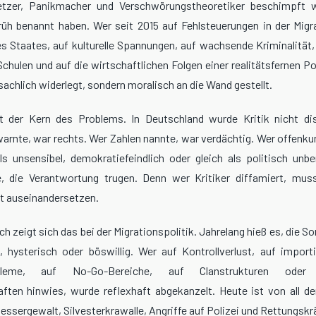
etzer, Panikmacher und Verschwörungstheoretiker beschimpft w
üh benannt haben. Wer seit 2015 auf Fehlsteuerungen in der Migra
s Staates, auf kulturelle Spannungen, auf wachsende Kriminalität,
chulen und auf die wirtschaftlichen Folgen einer realitätsfernen Po
sachlich widerlegt, sondern moralisch an die Wand gestellt.
gt der Kern des Problems. In Deutschland wurde Kritik nicht dis
 warnte, war rechts. Wer Zahlen nannte, war verdächtig. Wer offenk
ls unsensibel, demokratiefeindlich oder gleich als politisch unb
, die Verantwortung trugen. Denn wer Kritiker diffamiert, mus
t auseinandersetzen.
h zeigt sich das bei der Migrationspolitik. Jahrelang hieß es, die So
 hysterisch oder böswillig. Wer auf Kontrollverlust, auf import
robleme, auf No-Go-Bereiche, auf Clanstrukturen oder 
haften hinwies, wurde reflexhaft abgekanzelt. Heute ist von all d
essergewalt, Silvesterkrawalle, Angriffe auf Polizei und Rettungskr