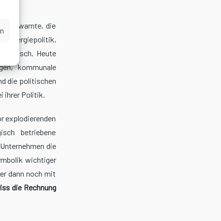
litik warnte, die
en
Energiepolitik,
zmalerisch. Heute
igen, kommunale
d die politischen
ihrer Politik.
or explodierenden
isch betriebene
d Unternehmen die
Symbolik wichtiger
ger dann noch mit
riss die Rechnung