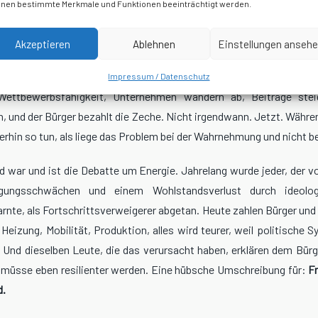
mmen, sondern die Kritiker wurden zum Problem erklärt.
nen bestimmte Merkmale und Funktionen beeinträchtigt werden.
ts- und Finanzpolitik sieht es kaum besser aus. Wer vor einer Po
Akzeptieren
Ablehnen
Einstellungen anseh
assenzuwanderung, ausufernde Soziallasten, ideologische 
nn und industrielle Selbstbeschädigung betreibt, galt als schwar
Impressum / Datenschutz
Wettbewerbsfähigkeit, Unternehmen wandern ab, Beiträge ste
, und der Bürger bezahlt die Zeche. Nicht irgendwann. Jetzt. Währen
rhin so tun, als liege das Problem bei der Wahrnehmung und nicht bei 
 war und ist die Debatte um Energie. Jahrelang wurde jeder, der v
rgungsschwächen und einem Wohlstandsverlust durch ideolog
arnte, als Fortschrittsverweigerer abgetan. Heute zahlen Bürger un
Heizung, Mobilität, Produktion, alles wird teurer, weil politische 
. Und dieselben Leute, die das verursacht haben, erklären dem Bür
r müsse eben resilienter werden. Eine hübsche Umschreibung für:
F
d.