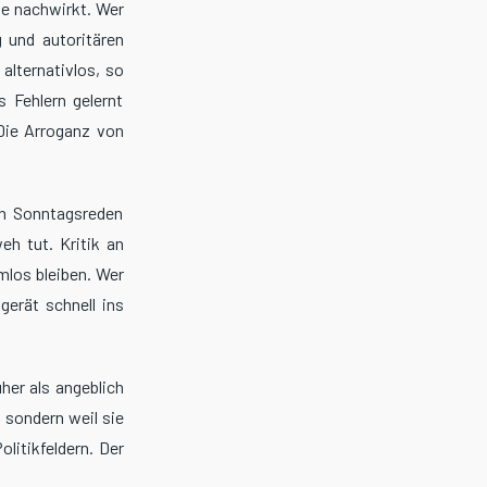
te nachwirkt. Wer
 und autoritären
alternativlos, so
 Fehlern gelernt
 Die Arroganz von
in Sonntagsreden
eh tut. Kritik an
mlos bleiben. Wer
gerät schnell ins
her als angeblich
 sondern weil sie
litikfeldern. Der