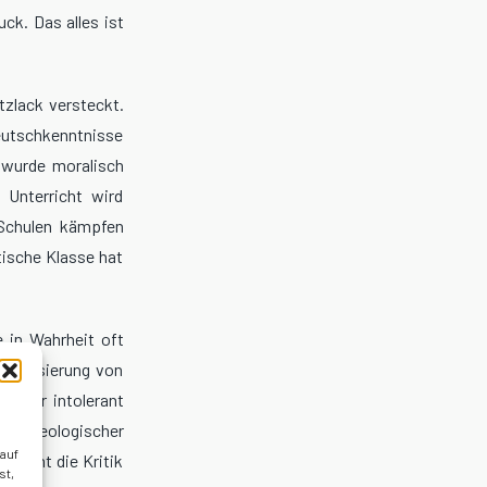
ck. Das alles ist
tzlack versteckt.
utschkenntnisse
 wurde moralisch
 Unterricht wird
 Schulen kämpfen
itische Klasse hat
e in Wahrheit oft
exualisierung von
g oder intolerant
ld ideologischer
 auf
 Nicht die Kritik
st,