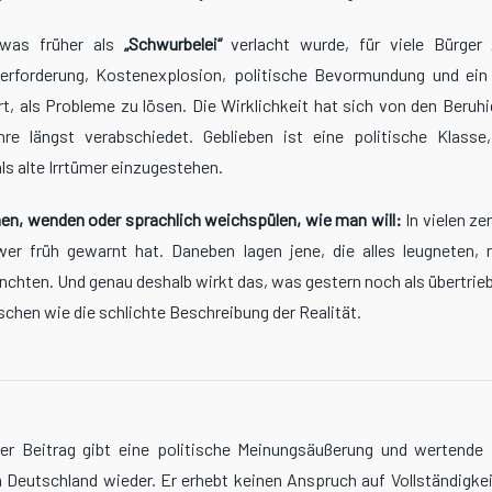
 was früher als
„Schwurbelei“
verlacht wurde, für viele Bürger A
berforderung, Kostenexplosion, politische Bevormundung und ein S
rt, als Probleme zu lösen. Die Wirklichkeit hat sich von den Beruh
re längst verabschiedet. Geblieben ist eine politische Klasse,
als alte Irrtümer einzugestehen.
en, wenden oder sprachlich weichspülen, wie man will:
In vielen ze
er früh gewarnt hat. Daneben lagen jene, die alles leugneten, r
nchten. Und genau deshalb wirkt das, was gestern noch als übertriebe
hen wie die schlichte Beschreibung der Realität.
er Beitrag gibt eine politische Meinungsäußerung und wertende
 Deutschland wieder. Er erhebt keinen Anspruch auf Vollständigkeit