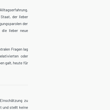
lltagserfahrung.
taat, der lieber
igungsparolen der
 die lieber neue
ntralen Fragen lag
elativierten oder
n galt, heute für
 Einschätzung zu
 und stellt keine