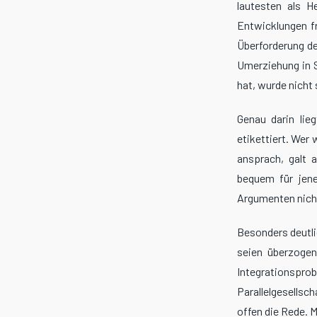
lautesten als H
Entwicklungen fr
Überforderung de
Umerziehung in S
hat, wurde nicht 
Genau darin lie
etikettiert. Wer
ansprach, galt a
bequem für jene
Argumenten nich
Besonders deutlic
seien überzogen,
Integrationsp
Parallelgesellsc
offen die Rede. M