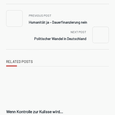
<span
PREVIOUS POST
class="nav-
Humanität ja – Dauerfinanzierung nein
subtitle
screen-
NEXT POST
reader-
Politischer Wandel in Deutschland
text">Page</span>
RELATED POSTS
Wenn Kontrolle zur Kulisse wird…