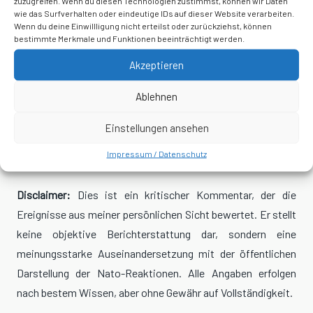
zuzugreifen. Wenn du diesen Technologien zustimmst, können wir Daten
wie das Surfverhalten oder eindeutige IDs auf dieser Website verarbeiten.
Wenn du deine Einwillligung nicht erteilst oder zurückziehst, können
Es ist schon grotesk:
Während die Bürger in Europa über
bestimmte Merkmale und Funktionen beeinträchtigt werden.
steigende Energiepreise, Steuern und Inflation stöhnen,
Akzeptieren
verpulvert die Nato Unsummen, um mit Hightech-Spielzeug
gegen Billigware zu kämpfen. Wer hier eigentlich wen
Ablehnen
vorführt, dürfte damit auch klar sein.
Einstellungen ansehen
Impressum / Datenschutz
Disclaimer:
Dies ist ein kritischer Kommentar, der die
Ereignisse aus meiner persönlichen Sicht bewertet. Er stellt
keine objektive Berichterstattung dar, sondern eine
meinungsstarke Auseinandersetzung mit der öffentlichen
Darstellung der Nato-Reaktionen. Alle Angaben erfolgen
nach bestem Wissen, aber ohne Gewähr auf Vollständigkeit.