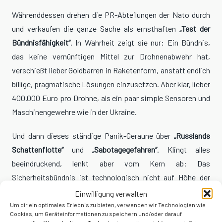
Währenddessen drehen die PR-Abteilungen der Nato durch
und verkaufen die ganze Sache als ernsthaften
„Test der
Bündnisfähigkeit“
. In Wahrheit zeigt sie nur: Ein Bündnis,
das keine vernünftigen Mittel zur Drohnenabwehr hat,
verschießt lieber Goldbarren in Raketenform, anstatt endlich
billige, pragmatische Lösungen einzusetzen. Aber klar, lieber
400.000 Euro pro Drohne, als ein paar simple Sensoren und
Maschinengewehre wie in der Ukraine.
Und dann dieses ständige Panik-Geraune über
„Russlands
Schattenflotte“
und
„Sabotagegefahren“
. Klingt alles
beeindruckend, lenkt aber vom Kern ab: Das
Sicherheitsbündnis ist technologisch nicht auf Höhe der
Zeit. Drohnenabwehr? Fehlanzeige. Effiziente Systeme? Zu
Einwilligung verwalten
kompliziert. Was bleibt, ist ein Milliardenapparat, der seine
Um dir ein optimales Erlebnis zu bieten, verwenden wir Technologien wie
Cookies, um Geräteinformationen zu speichern und/oder darauf
eigene Unfähigkeit hinter martialischer Rhetorik versteckt.