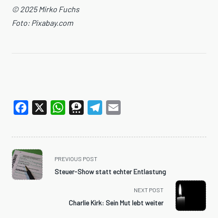
© 2025 Mirko Fuchs
Foto: Pixabay.com
Facebook
X
WhatsApp
Threema
Telegram
Email
<span
PREVIOUS POST
class="nav-
Steuer-Show statt echter Entlastung
subtitle
screen-
NEXT POST
reader-
Charlie Kirk: Sein Mut lebt weiter
text">Page</span>