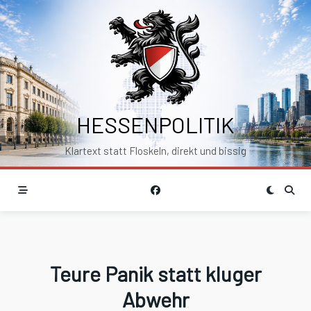
Skip
to
content
HESSENPOLITIK
Klartext statt Floskeln, direkt und bissig
Teure Panik statt kluger
Abwehr