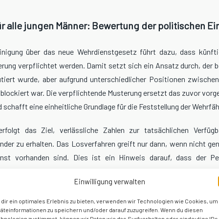
r alle jungen Männer: Bewertung der politischen E
inigung über das neue Wehrdienstgesetz führt dazu, dass künftig
rung verpflichtet werden. Damit setzt sich ein Ansatz durch, der be
tiert wurde, aber aufgrund unterschiedlicher Positionen zwischen
 blockiert war. Die verpflichtende Musterung ersetzt das zuvor vor
schafft eine einheitliche Grundlage für die Feststellung der Wehrfäh
rfolgt das Ziel, verlässliche Zahlen zur tatsächlichen Verfügba
nder zu erhalten. Das Losverfahren greift nur dann, wenn nicht gen
nst vorhanden sind. Dies ist ein Hinweis darauf, dass der Pe
ssichtlich nicht vollständig durch freiwillige Meldungen gedeckt wi
Einwilligung verwalten
plant laut Aussagen aus dem politischen Raum ab 2026 mehrere tau
dir ein optimales Erlebnis zu bieten, verwenden wir Technologien wie Cookies, um
 pro Jahr ein. Die verpflichtende Musterung dient daher als In
äteinformationen zu speichern und/oder darauf zuzugreifen. Wenn du diesen
hnologien zustimmst, können wir Daten wie das Surfverhalten oder eindeutige IDs