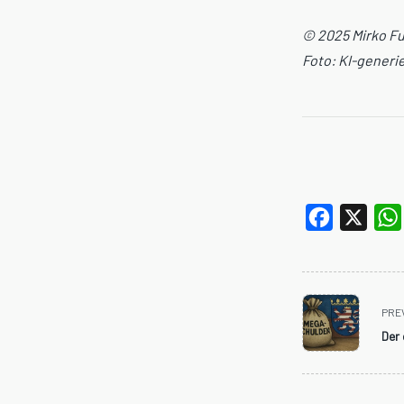
© 2025 Mirko F
Foto: KI-generie
Facebook
X
<span
PRE
class="nav-
Der
subtitle
screen-
reader-