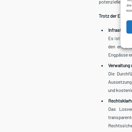
potenziellen Per
die
kön
Trotz der Einigun
Infrastrukt
Es ist nich
den erwart
Engpässe e
Verwaltung 
Die Durchfü
Aussetzung 
und kosteni
Rechtsklarhe
Das Losver
transparen
Rechtssiche