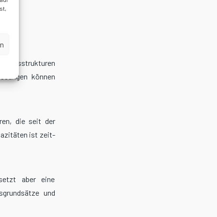
st,
en
sationsstrukturen
assungen können
en, die seit der
zitäten ist zeit-
setzt aber eine
gsgrundsätze und