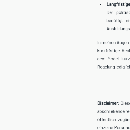
Langfristig
Der politi
benötigt n
Ausbildungs
In meinen Augen i
kurzfristige Rea
dem Modell kurz
Regelung ledigli
Disclaimer:
Diese
abschließende re
öffentlich zugä
einzelne Persone