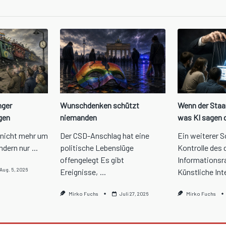
n>
nger
Wunschdenken schützt
Wenn der Staa
gen
niemanden
was KI sagen 
 nicht mehr um
Der CSD-Anschlag hat eine
Ein weiterer S
ndern nur
...
politische Lebenslüge
Kontrolle des 
offengelegt Es gibt
Informations
Aug. 5, 2026
Ereignisse,
...
Künstliche Int
Mirko Fuchs
Juli 27, 2026
Mirko Fuchs