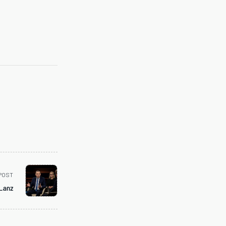
POST
 Lanz