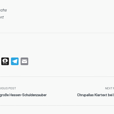
uchs
rt
WhatsApp
Threema
Telegram
Email
VIOUS POST
NEXT 
 große Hessen-Schuldenzauber
Chrupallas Klartext bei