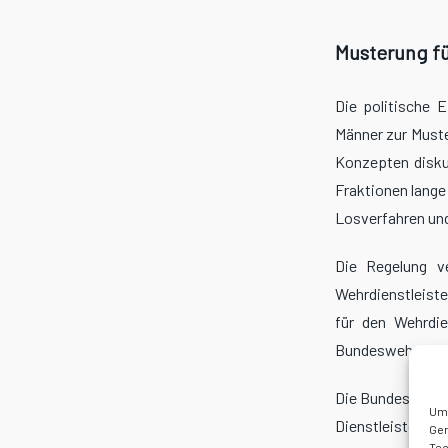
Musterung fü
Die politische E
Männer zur Muste
Konzepten disku
Fraktionen lange
Losverfahren und 
Die Regelung ve
Wehrdienstleiste
für den Wehrdie
Bundeswehr vorau
Die Bundeswehr 
Um 
Dienstleistende
Ger
Tec