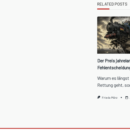
text">Page</spa
RELATED POSTS
Der Preis jahrela
Fehlentscheidun
Warum es längst
Rettung geht, so
Frieda März