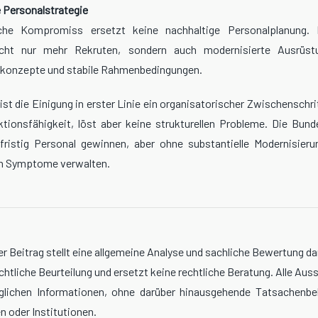
e Personalstrategie
sche Kompromiss ersetzt keine nachhaltige Personalplanung.
icht nur mehr Rekruten, sondern auch modernisierte Ausrüst
konzepte und stabile Rahmenbedingungen.
st die Einigung in erster Linie ein organisatorischer Zwischenschri
ktionsfähigkeit, löst aber keine strukturellen Probleme. Die Bu
fristig Personal gewinnen, aber ohne substantielle Modernisieru
ch Symptome verwalten.
r Beitrag stellt eine allgemeine Analyse und sachliche Bewertung dar
chtliche Beurteilung und ersetzt keine rechtliche Beratung. Alle Aus
nglichen Informationen, ohne darüber hinausgehende Tatsachenb
n oder Institutionen.