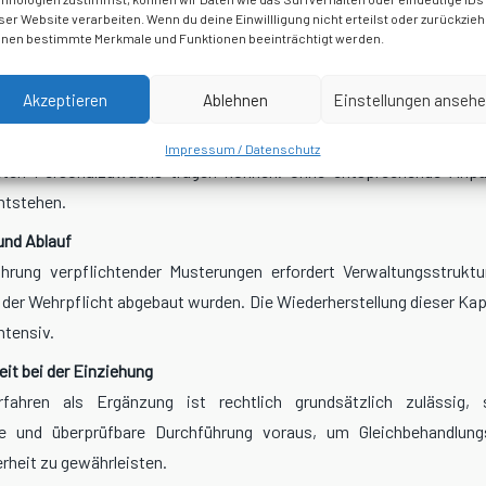
sonalpool insgesamt auszuleuchten und handlungsfähig zu bleiben.
ser Website verarbeiten. Wenn du deine Einwillligung nicht erteilst oder zurückzieh
nen bestimmte Merkmale und Funktionen beeinträchtigt werden.
g bleiben zentrale Fragen ungeklärt:
Akzeptieren
Ablehnen
Einstellungen anseh
ur und Kapazitäten
t klar, in welchem Umfang Kasernen, Ausbildereinheiten und Organi
Impressum / Datenschutz
eten Personalzuwachs tragen können. Ohne entsprechende Anp
ntstehen.
und Ablauf
hrung verpflichtender Musterungen erfordert Verwaltungsstruktur
der Wehrpflicht abgebaut wurden. Die Wiederherstellung dieser Kapa
ntensiv.
it bei der Einziehung
fahren als Ergänzung ist rechtlich grundsätzlich zulässig, 
te und überprüfbare Durchführung voraus, um Gleichbehandlun
rheit zu gewährleisten.