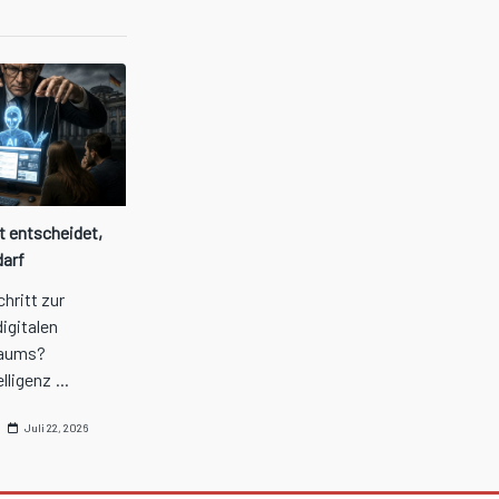
t entscheidet,
darf
chritt zur
digitalen
raums?
elligenz
...
Juli 22, 2026