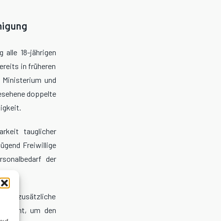
inigung
 alle 18-jährigen
reits in früheren
 Ministerium und
gesehene doppelte
igkeit.
rkeit tauglicher
ügend Freiwillige
rsonalbedarf der
rd.
send zusätzliche
strument, um den
 auf