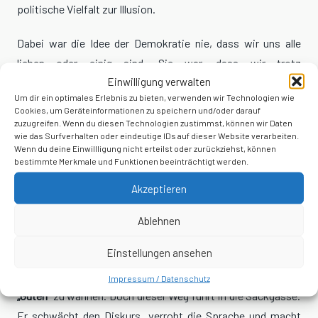
politische Vielfalt zur Illusion.
Dabei war die Idee der Demokratie nie, dass wir uns alle
lieben oder einig sind. Sie war, dass wir trotz
Einwilligung verwalten
Unterschiedlichkeit zusammenleben können. Sie war, dass
Um dir ein optimales Erlebnis zu bieten, verwenden wir Technologien wie
die Vielfalt der Meinungen nicht zum Bürgerkrieg führen
Cookies, um Geräteinformationen zu speichern und/oder darauf
muss, sondern zu Kompromissen und gemeinsamen
zuzugreifen. Wenn du diesen Technologien zustimmst, können wir Daten
wie das Surfverhalten oder eindeutige IDs auf dieser Website verarbeiten.
Lösungen. Genau das wird aber untergraben, wenn aus
Wenn du deine Einwillligung nicht erteilst oder zurückziehst, können
Meinungsverschiedenheit Hass gemacht wird.
bestimmte Merkmale und Funktionen beeinträchtigt werden.
Akzeptieren
Die Ursache für diese Entwicklung liegt oft in Unsicherheit
und Bequemlichkeit. Es ist anstrengend, sich mit
Ablehnen
Argumenten auseinanderzusetzen. Viel einfacher ist es, den
Einstellungen ansehen
Andersdenkenden moralisch zu diskreditieren und sich
selbst dadurch in der vermeintlich sicheren Position der
Impressum / Datenschutz
„Guten“
zu wähnen. Doch dieser Weg führt in die Sackgasse.
Er schwächt den Diskurs, verroht die Sprache und macht