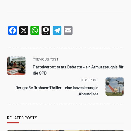
Facebook
X
WhatsApp
Threema
Telegram
Email
<span
PREVIOUS POST
class="nav-
Parteiverbot statt Debatte – ein Armutszeugnis für
subtitle
die SPD
screen-
NEXT POST
reader-
Der große Drohnen-Thriller – eine Inszenierung in
text">Page</span>
Absurdität
RELATED POSTS