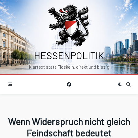
Skip
to
content
HESSENPOLITIK
Klartext statt Floskeln, direkt und bissig
Wenn Widerspruch nicht gleich
Feindschaft bedeutet