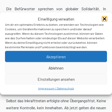
Die Befürworter sprechen von globaler Solidarität. In
Wahrheit bedeutet das Gesetz, dass Deutschland seine
Einwilligung verwalten
verfassungsmäßige Eigenständigkeit bei
Um dir ein optimales Erlebnis zu bieten, verwenden wir Technologien wie
Cookies, um Geräteinformationen zu speichern und/oder darauf
Gesundheitsfragen künftig an ein fremdes Gremium bindet,
zuzugreifen. Wenn du diesen Technologien zustimmst, können wir Daten
das weder hier haftet noch gewählt wird.
wie das Surfverhalten oder eindeutige IDs auf dieser Website verarbeiten.
Wenn du deine Einwillligung nicht erteilst oder zurückziehst, können
bestimmte Merkmale und Funktionen beeinträchtigt werden.
Die körperliche Unversehrtheit, die persönliche Freiheit, das
Briefgeheimnis, all das kann nun im
„Pandemiefall“
Akzeptieren
ausgesetzt werden. Wer festlegt, wann ein solcher Fall
Ablehnen
eintritt?
Nicht der Bundestag, sondern die WHO.
Einstellungen ansehen
Damit rückt das Grundgesetz in den Hintergrund, sobald in
Genf jemand
„Gesundheitsnotstand“
sagt.
Impressum / Datenschutz
Selbst das Inkrafttreten erfolgte ohne Übergangsfrist. Keine
weitere Kontrolle, kein Innehalten. Ab jetzt gelten die neuen