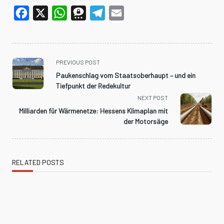
Facebook
X
WhatsApp
Threema
Telegram
Email
<span
PREVIOUS POST
class="nav-
Paukenschlag vom Staatsoberhaupt – und ein
subtitle
Tiefpunkt der Redekultur
screen-
NEXT POST
reader-
Milliarden für Wärmenetze: Hessens Klimaplan mit
text">Page</span>
der Motorsäge
RELATED POSTS