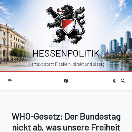
Skip
to
content
HESSENPOLITIK
Klartext statt Floskeln, direkt und bissig
WHO-Gesetz: Der Bundestag
nickt ab, was unsere Freiheit