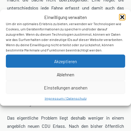
unterschiedslos jede Fahne erfasst und damit auch das
staatliche Nationalsymbol aus dem sichtbaren Bereich des
Einwilligung verwalten
Parlaments verbannt, ist möglicherweise formal einheitlich,
Um dir ein optimales Erlebnis zu bieten, verwenden wir Technologien wie
Cookies, um Geräteinformationen zu speichern und/oder darauf
politisch aber vollkommen instinktlos.
zuzugreifen. Wenn du diesen Technologien zustimmst, können wir Daten
wie das Surfverhalten oder eindeutige IDs auf dieser Website verarbeiten.
Wenn du deine Einwillligung nicht erteilst oder zurückziehst, können
Natürlich darf der Bundestag verhindern, dass Bürofassaden
bestimmte Merkmale und Funktionen beeinträchtigt werden.
zu dauerhaften Werbeflächen sämtlicher Parteien und
Akzeptieren
Lobbygruppen werden. Doch zwischen einer dauerhaften
Fassadendekoration und dem kurzfristigen Zeigen der
Ablehnen
Bundesflagge anlässlich einer politischen Versammlung
besteht ein Unterschied, den selbst eine Verwaltung
Einstellungen ansehen
erkennen könnte, sofern sie nicht gerade fieberhaft nach
Impressum / Datenschutz
einem Paragrafen sucht.
Das eigentliche Problem liegt deshalb weniger in einem
angeblich neuen CDU Erlass. Nach den bisher öffentlich