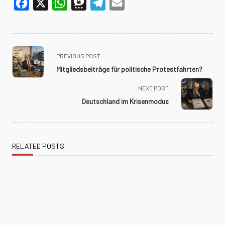
Facebook
X
WhatsApp
Threema
Telegram
Email
<span
PREVIOUS POST
class="nav-
Mitgliedsbeiträge für politische Protestfahrten?
subtitle
screen-
NEXT POST
reader-
Deutschland im Krisenmodus
text">Page</span>
RELATED POSTS