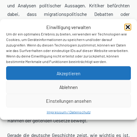
und Analysen politischer Aussagen. Kritiker befürchten
dabei, dass migrationspolitische Debatten oder
fundamentale Regierungskritik teilweise vorschnell als
Einwilligung verwalten
demokratiefeindlich eingeordnet werden könnten.
Um dir ein optimales Erlebnis zu bieten, verwenden wir Technologien wie
Cookies, um Geräteinformationen zu speichern und/oder darauf
zuzugreifen. Wenn du diesen Technologien zustimmst, können wir Daten
Das Problem daran ist nicht nur juristisch sensibel. Es
wie das Surfverhalten oder eindeutige IDs auf dieser Website verarbeiten.
betrifft auch das gesellschaftliche Vertrauen in die
Wenn du deine Einwillligung nicht erteilst oder zurückziehst, können
bestimmte Merkmale und Funktionen beeinträchtigt werden.
politische Neutralität staatlicher Institutionen.
Akzeptieren
Eine Demokratie muss politische Streitfragen aushalten
können. Sie muss es aushalten, dass Menschen
Ablehnen
Massenzuwanderung kritisieren. Sie muss es aushalten,
Einstellungen ansehen
dass Bürger etablierte Parteien ablehnen. Und sie muss auch
harte Oppositionsrhetorik aushalten, solange diese sich im
Impressum / Datenschutz
Rahmen der geltenden Gesetze bewegt.
Gerade die deutsche Geschichte zeigt, wie wichtig es ist,