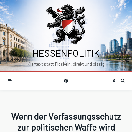
Skip
to
content
HESSENPOLITIK
Klartext statt Floskeln, direkt und bissig
Wenn der Verfassungsschutz
zur politischen Waffe wird