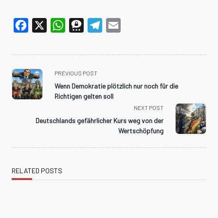
Facebook
X
WhatsApp
Threema
Telegram
Email
<span
PREVIOUS POST
class="nav-
Wenn Demokratie plötzlich nur noch für die
subtitle
Richtigen gelten soll
screen-
NEXT POST
reader-
Deutschlands gefährlicher Kurs weg von der
text">Page</span>
Wertschöpfung
RELATED POSTS