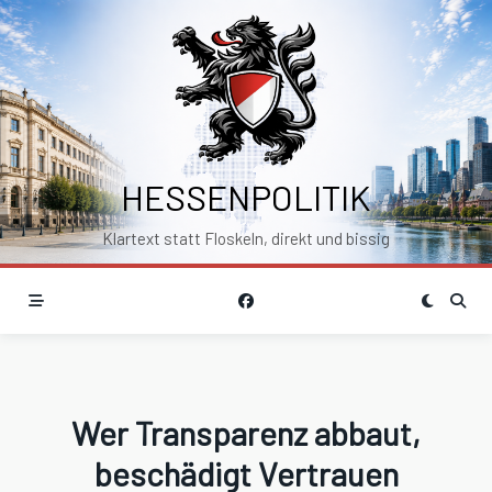
Skip
to
content
HESSENPOLITIK
Klartext statt Floskeln, direkt und bissig
Wer Transparenz abbaut,
beschädigt Vertrauen