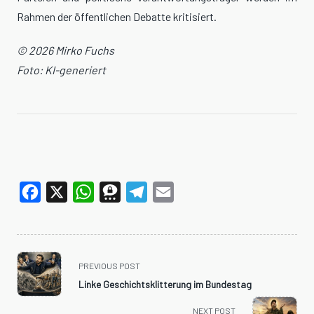
Rahmen der öffentlichen Debatte kritisiert.
© 2026 Mirko Fuchs
Foto: KI-generiert
Facebook
X
WhatsApp
Threema
Telegram
Email
<span
PREVIOUS POST
class="nav-
Linke Geschichtsklitterung im Bundestag
subtitle
screen-
NEXT POST