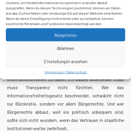
Cookies, um Geräteinformationen zu speichern und/oder darauf
der Regierungen gern von Demokratie reden, aber Kontrolle
zuzugreifen. Wenn du diesen Technologien zustimmst, können wir Daten
wie das Surfverhalten oder eindeutige IDs auf dieser Website verarbeiten.
zunehmend als Störung empfinden. Vor Wahlen verspricht
Wenn du deine Einwillligung nicht erteilst oder zurückziehst, können
man Transparenz, nach Wahlen erklärt man Transparenz zur
bestimmte Merkmale und Funktionen beeinträchtigt werden.
Belastung. Man nennt es Reform, meint aber eine deutliche
Akzeptieren
Einschränkung. Man spricht von Entlastung der Verwaltung,
Ablehnen
schafft aber vor allem Entlastung für jene, die kritische
Nachfragen lieber vermeiden würden.
Einstellungen ansehen
Ein starker Staat braucht keine Angst vor
Impressum / Datenschutz
Informationsfreiheit zu haben. Ein sauber arbeitender Staat
muss Transparenz nicht fürchten. Wer das
Informationsfreiheitsgesetz beschneidet, schwächt nicht
nur Bürokratie, sondern vor allem Bürgerrechte. Und wer
Bürgerrechte abbaut, weil sie politisch unbequem sind,
sollte sich nicht wundern, wenn das Vertrauen in staatliche
Institutionen weiter zerbröselt.