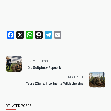
Facebook
X
WhatsApp
Threema
Telegram
Email
<span
PREVIOUS POST
class="nav-
Die Golfplatz-Republik
subtitle
screen-
NEXT POST
reader-
Teure Zäune, intelligente Wildschweine
text">Page</span>
RELATED POSTS