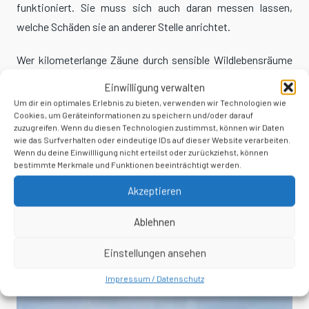
funktioniert. Sie muss sich auch daran messen lassen,
welche Schäden sie an anderer Stelle anrichtet.
Wer kilometerlange Zäune durch sensible Wildlebensräume
zieht, muss sich kritischen Fragen stellen. Wie viele Tiere
Einwilligung verwalten
werden verletzt? Wie viele verenden unbemerkt? Wie viele
Um dir ein optimales Erlebnis zu bieten, verwenden wir Technologien wie
Cookies, um Geräteinformationen zu speichern und/oder darauf
Wanderwege werden dauerhaft unterbrochen?
zuzugreifen. Wenn du diesen Technologien zustimmst, können wir Daten
wie das Surfverhalten oder eindeutige IDs auf dieser Website verarbeiten.
Diese Fragen verdienen Antworten.
Wenn du deine Einwillligung nicht erteilst oder zurückziehst, können
bestimmte Merkmale und Funktionen beeinträchtigt werden.
Denn für das Reh am Rothaarsteig kamen sie zu spät.
Akzeptieren
Video-
Ablehnen
Player
Einstellungen ansehen
Impressum / Datenschutz