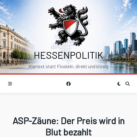
Skip
to
content
HESSENPOLITIK
Klartext statt Floskeln, direkt und bissig
ASP-Zäune: Der Preis wird in
Blut bezahlt