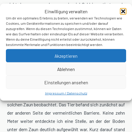
nicht daran messen lassen, wie viel Geld investiert wurde
Einwilligung verwalten
oder wie viele Kilometer Zaun errichtet wurden, sondern
Um dir ein optimales Erlebnis zu bieten, verwenden wir Technologien wie
daran, ob es in der Praxis tatsächlich funktioniert.
Cookies, um Geräteinformationen zu speichern und/oder darauf
zuzugreifen. Wenn du diesen Technologien zustimmst, können wir Daten
wie das Surfverhalten oder eindeutige IDs auf dieser Website verarbeiten.
Die Natur hält sich selten an politische Konzepte. Und
Wenn du deine Einwillligung nicht erteilst oder zurückziehst, können
manchmal genügt einem Wildschwein eine Handbreit
bestimmte Merkmale und Funktionen beeinträchtigt werden.
lockere Erde, um ein millionenschweres System in Frage zu
Akzeptieren
stellen.
Ablehnen
Wer glaubt, dass diese Überlegungen rein theoretischer
Natur sind, dem kann ich eine eigene Beobachtung schildern.
Einstellungen ansehen
Impressum / Datenschutz
Ich selbst habe vor einiger Zeit ein Wildschwein hinter einem
solchen Zaun beobachtet. Das Tier befand sich zunächst auf
der anderen Seite der vermeintlichen Barriere. Keine zehn
Meter weiter entdeckte ich eine Stelle, an der der Boden
unter dem Zaun deutlich aufgewühlt war. Kurz darauf stand