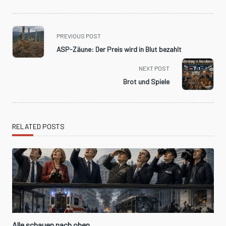
<span
PREVIOUS POST
class="nav-
ASP-Zäune: Der Preis wird in Blut bezahlt
subtitle
screen-
NEXT POST
reader-
Brot und Spiele
text">Page</span>
RELATED POSTS
Alle schauen nach oben