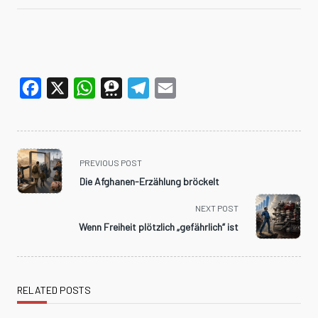
Facebook
X
WhatsApp
Threema
Telegram
Email
<span
PREVIOUS POST
class="nav-
Die Afghanen-Erzählung bröckelt
subtitle
screen-
NEXT POST
reader-
Wenn Freiheit plötzlich „gefährlich“ ist
text">Page</span>
RELATED POSTS