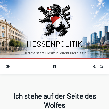
Skip
to
content
HESSENPOLITIK
Klartext statt Floskeln, direkt und bissig
Ich stehe auf der Seite des
Wolfes