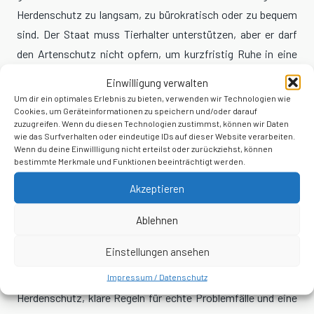
Herdenschutz zu langsam, zu bürokratisch oder zu bequem
sind. Der Staat muss Tierhalter unterstützen, aber er darf
den Artenschutz nicht opfern, um kurzfristig Ruhe in eine
aufgeheizte Debatte zu bringen.
Einwilligung verwalten
Um dir ein optimales Erlebnis zu bieten, verwenden wir Technologien wie
Besonders bitter ist, dass solche Vorhaben gerne mit
Cookies, um Geräteinformationen zu speichern und/oder darauf
zuzugreifen. Wenn du diesen Technologien zustimmst, können wir Daten
Begriffen wie
„Bestandsmanagement“
verpackt werden. Das
wie das Surfverhalten oder eindeutige IDs auf dieser Website verarbeiten.
klingt sachlich, fast harmlos. Tatsächlich geht es um das
Wenn du deine Einwillligung nicht erteilst oder zurückziehst, können
bestimmte Merkmale und Funktionen beeinträchtigt werden.
Töten von Jungtieren. Man kann Dinge sprachlich polieren,
bis sie glänzen. Der Kern bleibt trotzdem hässlich.
Akzeptieren
Wer pro Wolf ist, muss nicht gegen Landwirte sein. Und wer
Ablehnen
Weidetierhalter ernst nimmt, muss nicht automatisch für
Einstellungen ansehen
pauschale Abschüsse sein. Genau diese falsche
Gegenüberstellung vergiftet die Debatte. Es braucht
Impressum / Datenschutz
Herdenschutz, klare Regeln für echte Problemfälle und eine