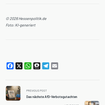
© 2026 Hessenpolitik.de
Foto: KI-generiert
Facebook
X
WhatsApp
Threema
Telegram
Email
<span
PREVIOUS POST
class="nav-
Das nächste AfD-Verbotsgutachten
subtitle