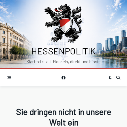
Skip
to
content
HESSENPOLITIK
Klartext statt Floskeln, direkt und bissig
Sie dringen nicht in unsere
Welt ein