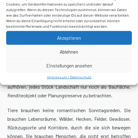
Cookies, um Geräteinformationen zu speichern und/oder darauf
werden sollte.
zuzugreifen. Wenn du diesen Technologien zustimmst, können wir Daten
wie das Surfverhalten oder eindeutige IDs auf dieser Website verarbeiten.
Denn es geht nicht darum, jede Nutzung von Natur zu
Wenn du deine Einwillligung nicht erteilst oder zurückziehst, können
bestimmte Merkmale und Funktionen beeinträchtigt werden.
verteufeln. Menschen brauchen Wohnraum, Infrastruktur,
Energie und Arbeit. Aber wer so tut, als könne man Natur
Akzeptieren
endlos verbrauchen und anschließend empört sein, wenn die
Ablehnen
Folgen sichtbar werden, der belügt sich selbst.
Einstellungen ansehen
Naturschutz beginnt nicht erst dann, wenn eine Tierart kurz
Impressum / Datenschutz
vor dem Verschwinden steht. Er beginnt dort, wo wir
aufhören, jedes Stück Landschaft nur noch als Baufläche,
Renditeobjekt oder Planungsreserve zu betrachten.
Tiere brauchen keine romantischen Sonntagsreden. Sie
brauchen Lebensräume. Wälder, Hecken, Felder, Gewässer,
Rückzugsorte und Korridore, durch die sie sich bewegen
können. Sie brauchen Menschen, die nicht erst betroffen